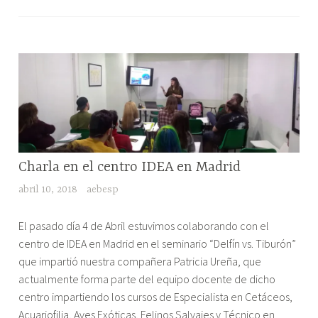
de
Investi
la
para
Salud
Estudi
y
Pregr
XVII
de
Congreso
Cienci
de
de
Ciencias
la
Veterinarias
Salud
y
y
RESEÑAS
Charla en el centro IDEA en Madrid
DE
Biomédicas"
XVII
abril 10, 2018
aebesp
EVENTOS
Congr
de
"Charla
El pasado día 4 de Abril estuvimos colaborando con el
Cienci
en
centro de IDEA en Madrid en el seminario “Delfín vs. Tiburón”
Veterin
el
que impartió nuestra compañera Patricia Ureña, que
y
centro
actualmente forma parte del equipo docente de dicho
Biomé
IDEA
centro impartiendo los cursos de Especialista en Cetáceos,
en
Acuariofilia, Aves Exóticas, Felinos Salvajes y Técnico en