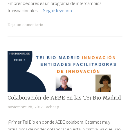
Emprendedores es un programa de intercambios
Erasmus
transnacionales…
Seguir leyendo
para
Jóvenes
Deja un comentario
Emprendedores
RESEÑAS
Colaboración de AEBE en las Tei Bio Madrid
DE
noviembre 28, 2017
aebesp
EVENTOS
"Colaboración
¡Primer Tei Bio en donde AEBE colabora! Estamos muy
de
orgullosos de poder colaborar en esta iniciativa, ya que uno