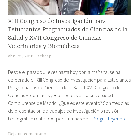
futuro”
en
la
RESEÑAS
XIII Congreso de Investigación para
DE
UAH
Estudiantes Pregraduados de Ciencias de la
EVENTOS
Salud y XVII Congreso de Ciencias
Veterinarias y Biomédicas
abril 21, 2018
aebesp
"XIII
Desde el pasado Jueves hasta hoy por la mañana, se ha
Congreso
celebrado el XIII Congreso de Investigación para Estudiantes
de
Pregraduados de Ciencias de la Salud. XVII Congreso de
Investigación
Ciencias Veterinarias y Biomédicas en la Universidad
para
Complutense de Madrid. ¿Qué es este evento? Son tres días
Estudiantes
de presentación de trabajos de investigación o revisión
Pregraduados
XIII
bibliográfica realizados por alumnos de…
Seguir leyendo
de
Congr
Ciencias
de
Deja un comentario