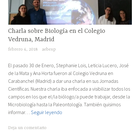
hacer?”"
España
lo
que
se
RESEÑAS
Charla sobre Biología en el Colegio
DE
debe
Vedruna, Madrid
EVENTOS
de
febrero 4, 2018
aebesp
hacer?”
"Charla
El pasado 30 de Enero, Stephanie Lois, Leticia Lucero, José
sobre
de la Mata y Ana Horta fueron al Colegio Vedruna en
Biología
Carabanchel (Madrid) a dar una charla en sus Jornadas
en
Científicas. Nuestra charla iba enfocada a visibilizar todos los
el
campos en los que el/la biólogo/a puede trabajar, desde la
Colegio
Microbiología hasta la Paleontología. También quisimos
Vedruna,
Charla
informar…
Seguir leyendo
Madrid"
sobre
Biología
Deja un comentario
en