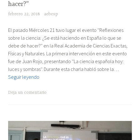
EVENTOS
hacer?”
febrero 22, 2018
aebesp
"Evento
El pasado Miércoles 21 tuvo lugar el evento ''Reflexiones
”Reflexiones
sobre la ciencia: ¿Se está haciendo en España lo que se
sobre
debe de hacer?'' en la Real Academia de Ciencias Exactas,
la
Físicas y Naturales. La primera intervención en este evento
ciencia:
fue de Juan Rojo, presentando ''La ciencia española hoy:
¿Se
luces y sombras''. Durante esta charla habló sobre la…
está
Evento
Seguir leyendo
haciendo
”Reflexiones
en
sobre
Deja un comentario
España
la
lo
ciencia:
que
¿Se
se
está
debe
haciendo
de
en