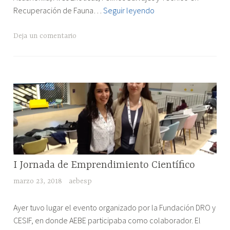
Madrid"
Charla
Recuperación de Fauna…
Seguir leyendo
en
el
Deja un comentario
centro
IDEA
en
Madrid
RESEÑAS
I Jornada de Emprendimiento Científico
DE
marzo 23, 2018
aebesp
EVENTOS
"I
Ayer tuvo lugar el evento organizado por la Fundación DRO y
Jornada
CESIF, en donde AEBE participaba como colaborador. El