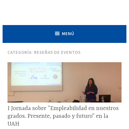
Saltar
al
Asociación de Estudiantes de
contenido
Biociencias de España
MENÚ
CATEGORÍA:
RESEÑAS DE EVENTOS
RESEÑAS
I Jornada sobre “Empleabilidad en nuestros
DE
grados. Presente, pasado y futuro” en la
EVENTOS
UAH