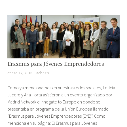
el
Colegio
Vedruna,
Madrid
RESEÑAS
Erasmus para Jóvenes Emprendedores
DE
enero 17, 2018
aebesp
EVENTOS
"Erasmus
Como ya mencionamos en nuestras redes sociales, Leticia
para
Lucero y Ana Horta asistieron a un evento organizado por
Jóvenes
Madrid Network e Innogate to Europe en donde se
Emprendedores"
presentaba en programa de la Unión Europea llamado
''Erasmus para Jóvenes Emprendedores (EYE)''. Como
menciona en su página: El Erasmus para Jóvenes