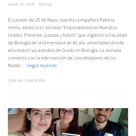
mayo 31, 2018
aebesp
"I
El pasado día 25 de Mayo, nuestra compañera Patricia
Jornada
Ureña, asistió a la I Jornada “Empleabilidad en Nuestros
sobre
Grados. Presente, pasado y futuro” que organizó la Facultad
“Empleabilidad
de Biología de la Universidad de Alcalá, universidad donde
en
ella realizó sus estudios de Grado en Biología. La Jornada
nuestros
comenzó con la intervención de coordinadores de los
grados.
I
Master…
Seguir leyendo
Presente,
Jornada
pasado
sobre
Deja un comentario
y
“Empleabilidad
futuro”
en
en
nuestros
la
grados.
UAH"
Presente,
pasado
y