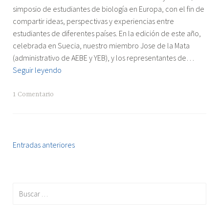
en
2017
simposio de estudiantes de biología en Europa, con el fin de
Madrid
Suecia"
compartir ideas, perspectivas y experiencias entre
estudiantes de diferentes países. En la edición de este año,
celebrada en Suecia, nuestro miembro Jose de la Mata
(administrativo de AEBE y YEB), y los representantes de…
SymBioSE
Seguir leyendo
2017
Suecia
1 Comentario
Entradas anteriores
Navegación
de
entradas
Buscar: