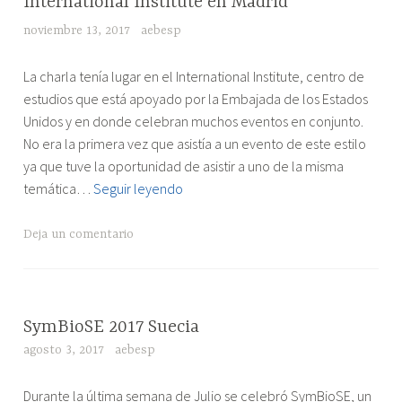
International Institute en Madrid
EVENTOS
noviembre 13, 2017
aebesp
"Evento
La charla tenía lugar en el International Institute, centro de
”La
estudios que está apoyado por la Embajada de los Estados
Mujer
Unidos y en donde celebran muchos eventos en conjunto.
y
No era la primera vez que asistía a un evento de este estilo
la
ya que tuve la oportunidad de asistir a uno de la misma
Ciencia”
Evento
temática…
Seguir leyendo
en
”La
el
Mujer
Deja un comentario
International
y
Institute
la
en
Ciencia”
Madrid"
en
RESEÑAS
SymBioSE 2017 Suecia
el
DE
agosto 3, 2017
aebesp
EVENTOS
International
Institute
"SymBioSE
Durante la última semana de Julio se celebró SymBioSE, un