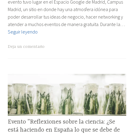
de
evento tuvo lugar en el Espacio Google de Madrid, Campus
Emprendimiento
Madrid, un sitio en donde hay una atmosfera idónea para
Científico"
poder desarrollar tus ideas de negocio, hacer networking y
atender a muchos eventos de manera gratuita. Durante la…
I
Seguir leyendo
Jornada
de
Deja un comentario
Emprendimiento
Científico
RESEÑAS
Evento ”Reflexiones sobre la ciencia: ¿Se
DE
está haciendo en España lo que se debe de