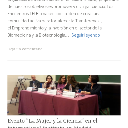
AEBE
de nuestros objetivos es promover y divulgar ciencia. Los
en
Encuentros TEI Bio nacen con la idea de crear una
las
comunidad activa para fortalecer la Transferencia,
Tei
el Emprendimiento y la Inversión en el sector de la
Bio
Colaboración
Biomedicina y la Biotecnología.…
Seguir leyendo
Madrid"
de
AEBE
Deja un comentario
en
las
Tei
Bio
Madrid
RESEÑAS
Evento ”La Mujer y la Ciencia” en el
DE