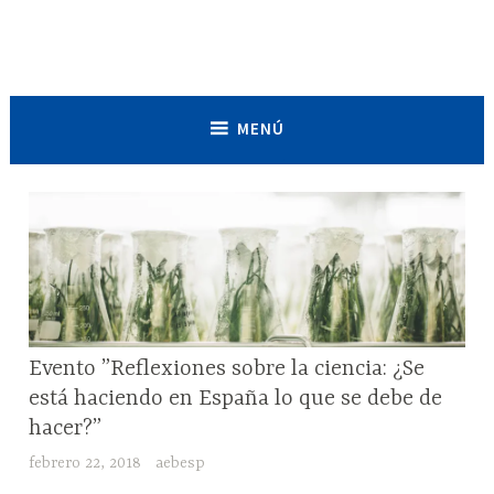
Saltar
al
Asociación de Estudiantes de
contenido
Biociencias de España
MENÚ
RESEÑAS
Evento ”Reflexiones sobre la ciencia: ¿Se
DE
está haciendo en España lo que se debe de
EVENTOS
hacer?”
febrero 22, 2018
aebesp