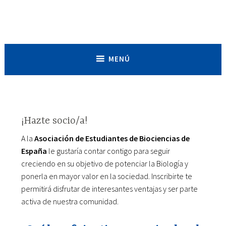
Saltar
al
Asociación de Estudiantes de
contenido
Biociencias de España
MENÚ
¡Hazte socio/a!
A la
Asociación de Estudiantes de Biociencias de
España
le gustaría contar contigo para seguir
creciendo en su objetivo de potenciar la Biología y
ponerla en mayor valor en la sociedad. Inscribirte te
permitirá disfrutar de interesantes ventajas y ser parte
activa de nuestra comunidad.