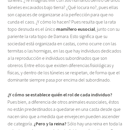
túneles. ¿Te imaginas vivir con 300 humanos dentro de unos
túneles excavados bajo tierra? ¿Qué locura no?, pues ellas
son capaces de organizarse a la perfección para que no
cunda el caos. ¿Y cómo lo hacen? Pues resulta que la rata
topo desnuda es el único
mamífero eusocial
, junto con su
pariente la rata topo de Damara. Esto significa que su
sociedad está organizada en castas, como ocurre con las
termitas o las hormigas, en las que hay individuos dedicados
a la reproducción e individuos subordinados que son
obreros. Entre ellos que existen diferencias fisiológicas y
físicas, y dentro de los túneles se respetan, de forma que el
dominante siempre pasa por encima del subordinado.
¿Y cómo se establece quién el rol de cada individuo?
Pues bien, a diferencia de otros animales eusociales, éstos
no están predestinados a quedarse en una casta desde que
nacen sino que a medida que envejecen pueden ascender
de categoría.
¿Pero y la reina?
Sólo hay una reina en toda la