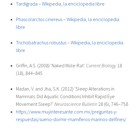
Tardigrada – Wikipedia, la enciclopedia libre
Phascolarctos cinereus – Wikipedia, la enciclopedia
libre
Trichobatrachus robustus – Wikipedia, la enciclopedia
libre
Griffin, A.S. (2008) ‘Naked Mole-Rat’.
Current Biology
18
(18), 844–845
Madan, V. and Jha, S.K. (2012) ‘Sleep Alterations in
Mammals: Did Aquatic Conditions Inhibit Rapid Eye
Movement Sleep?’
Neuroscience Bulletin
28 (6), 746–758
https://www.muyinteresante.com.mx/preguntas-y-
respuestas/sueno-dormir-mamiferos-marinos-delfines/