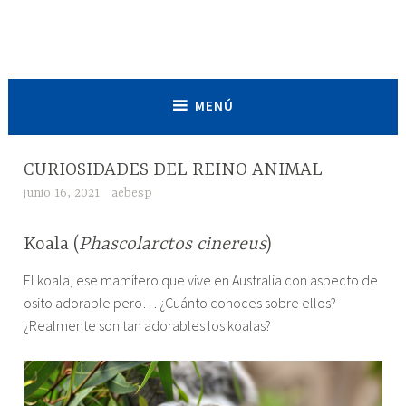
Saltar
al
Asociación de Estudiantes de
contenido
Biociencias de España
MENÚ
CURIOSIDADES DEL REINO ANIMAL
ARTÍCULOS
junio 16, 2021
aebesp
"CURIOSIDADES
Koala (
Phascolarctos cinereus
)
DEL
El koala, ese mamífero que vive en Australia con aspecto de
REINO
osito adorable pero… ¿Cuánto conoces sobre ellos?
ANIMAL"
¿Realmente son tan adorables los koalas?