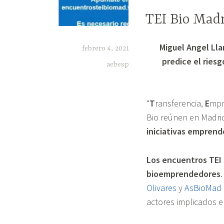
TEI Bio Mad
NOTICIAS
"TEI
Miguel Angel Lla
febrero 4, 2021
Bio
predice el ries
aebesp
Madrid
con
Miguel
“
T
ransferencia,
E
mpr
Ángel
Bio reúnen en Madr
Llamas"
iniciativas emprend
Los encuentros TEI
bioemprendedores
Olivares
y
AsBioMad
actores implicados e