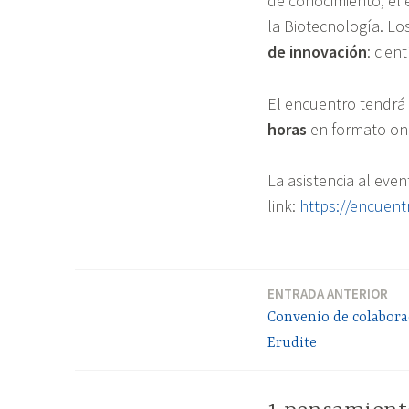
de conocimiento, el 
la Biotecnología. L
de innovación
: cien
El encuentro tendrá
horas
en formato onl
La asistencia al event
link:
https://encuen
ENTRADA ANTERIOR
Navegación
Convenio de colabora
de
Erudite
entradas