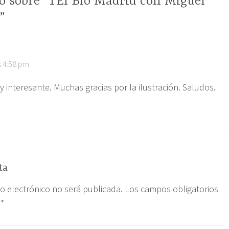
o sobre “TEI Bio Madrid con Miguel
”
as 4:58 pm
y interesante. Muchas gracias por la ilustración. Saludos.
ta
eo electrónico no será publicada.
Los campos obligatorios
n
*