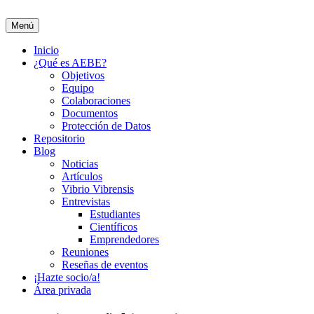
Saltar
al
Menú
Asociación de Estudiantes de Biociencias de España
contenido
Inicio
¿Qué es AEBE?
Objetivos
Equipo
Colaboraciones
Documentos
Protección de Datos
Repositorio
Blog
Noticias
Artículos
Vibrio Vibrensis
Entrevistas
Estudiantes
Científicos
Emprendedores
Reuniones
Reseñas de eventos
¡Hazte socio/a!
Área privada