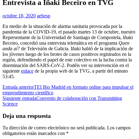
Noticias
Entrevista a Iñaki Beceiro en TVG
octubre 18, 2020
aebesp
"Entrevista
En medio de la situación de alarma sanitaria provocada por la
a
pandemia de la COVID-19, el pasado martes 13 de octubre, nuestro
Iñaki
Representante de la Universidad de Santiago de Compostela, Iñaki
Beceiro
Beceiro, concedió una entrevista telemática en el programa
Quen
en
anda aí?
de Televisión de Galicia. Iñaki habló de la implicación de
TVG"
los jóvenes luego de los brotes de casos positivos registrados en la
región, defendiendo el papel de este colectivo en la lucha contra la
diseminación del SARS-CoV-2. Podéis ver su intervención en el
siguiente
enlace
de la propia web de la TVG, a partir del minuto
53:45.
Navegación
Entrada anterior
TEI Bio Madrid en formato online para impulsar el
emprendimiento científico
de
Siguiente entrada
Convenio de colaboración con Transmitting
entradas
Science
Deja una respuesta
Tu dirección de correo electrónico no será publicada.
Los campos
obligatorios están marcados con
*