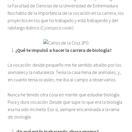
Dr.
la Facultad de Ciencias de la Universidad de Extremadura.
Carlos
Nos habla de la importancia de la vocación en la carrera, los
de
proyectos en los que ha trabajado y está trabajando y del
la
rabilargo ibérico (
Cyanopica cooki)
.
Cruz"
¿Qué te impulsó a hacer la carrera de biología?
La vocación: desde pequeño me he sentido atraído por los
animales y la naturaleza. Tenía la casa llena de animales, y,
en cuanto tenía ocasión, me iba al campo a observarlos.
Nunca he tenido otra cosa en mente que estudiar biología.
Pura y dura vocación. Desde que supe lo que era la biología
esa ha sido mi meta. Eso sí, siempre encaminada a la rama
de zoología.
¿En qué estás trabajando ahora mismo?