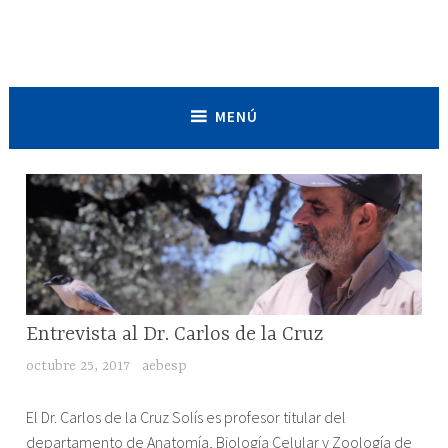
Saltar
al
Asociación de Estudiantes de
contenido
Biociencias de España
MENÚ
Entrevista al Dr. Carlos de la Cruz
CIENTÍFICOS
octubre 25, 2017
aebesp
"Entrevista
El Dr. Carlos de la Cruz Solís es profesor titular del
al
departamento de Anatomía, Biología Celular y Zoología de