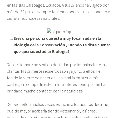
Sergio
en las Islas Galápagos, Ecuador. A sus 27 años ha viajado por
García"
más de 30 países siempre teniendo por excusa el conocer y
disfrutar sus riquezas naturales.
Eres una persona que está muy focalizada en la
Biología de la Conservación ¿Cuando te diste cuenta
que querías estudiar Biología?
Desde siempre he sentido debilidad por los animales y las
plantas. Mis primeros recuerdos son ya junto a ellos. He
tenido la suerte de nacer en una familia en la que mis
padres, sin compartir este mismo interés conmigo, me han
brindado mucho contacto con la naturaleza.
De pequeño, muchas veces escuché a los adultos decirme
que de mayor acabaría siendo veterinario y así crecí,
pensando que mi vocación por la naturaleza sólo tenía ese