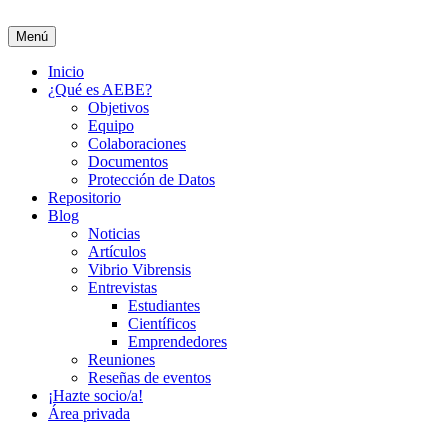
Saltar
al
Menú
Asociación de Estudiantes de Biociencias de España
contenido
Inicio
¿Qué es AEBE?
Objetivos
Equipo
Colaboraciones
Documentos
Protección de Datos
Repositorio
Blog
Noticias
Artículos
Vibrio Vibrensis
Entrevistas
Estudiantes
Científicos
Emprendedores
Reuniones
Reseñas de eventos
¡Hazte socio/a!
Área privada