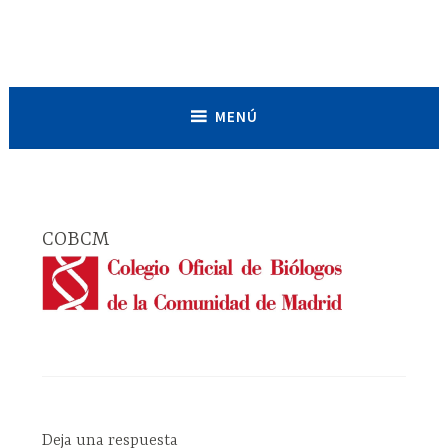
Saltar
al
Asociación de Estudiantes de
contenido
Biociencias de España
MENÚ
COBCM
Deja una respuesta