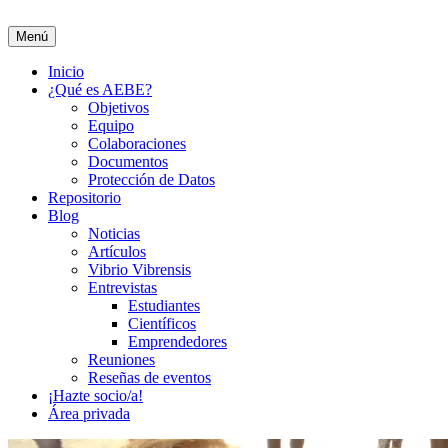
Saltar
al
Menú
Asociación de Estudiantes de Biociencias de España
contenido
Inicio
¿Qué es AEBE?
Objetivos
Equipo
Colaboraciones
Documentos
Protección de Datos
Repositorio
Blog
Noticias
Artículos
Vibrio Vibrensis
Entrevistas
Estudiantes
Científicos
Emprendedores
Reuniones
Reseñas de eventos
¡Hazte socio/a!
Área privada