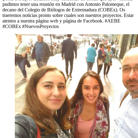
con
pudimos tener una reunión en Madrid con Antonio Palomeque, el
el
decano del Colegio de Biólogos de Extremadura (COBEx). Os
Colegio
traeremos noticias pronto sobre cuales son nuestros proyectos. Estar
de
atentos a nuestra página web y página de Facebook. #AEBE
Biólogos
#COBEx #NuevosProyectos
de
Extremadura."