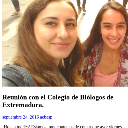
Reuniones
Reunión con el Colegio de Biólogos de
Extremadura.
septiembre 24, 2016
aebesp
"Reunión
¡Hola a tod@s! Estamos muy contentas de contar que ayer viernes,