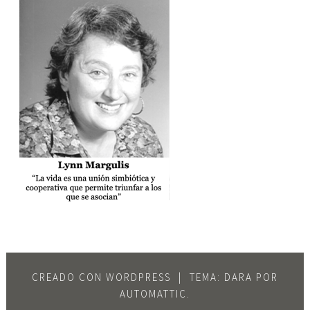
CREADO CON WORDPRESS
|
TEMA: DARA POR
AUTOMATTIC
.