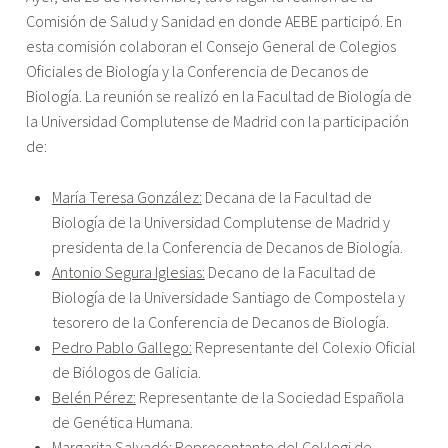
reunión
Comisión de Salud y Sanidad en donde AEBE participó. En
de
esta comisión colaboran el Consejo General de Colegios
AEBE
Oficiales de Biología y la Conferencia de Decanos de
en
Biología. La reunión se realizó en la Facultad de Biología de
la
la Universidad Complutense de Madrid con la participación
Comisión
de:
de
Salud
María Teresa González:
Decana de la Facultad de
y
Biología de la Universidad Complutense de Madrid y
Sanidad"
presidenta de la Conferencia de Decanos de Biología.
Antonio Segura Iglesias:
Decano de la Facultad de
Biología de la Universidade Santiago de Compostela y
tesorero de la Conferencia de Decanos de Biología.
Pedro Pablo Gallego:
Representante del Colexio Oficial
de Biólogos de Galicia.
Belén Pérez:
Representante de la Sociedad Española
de Genética Humana.
Margarita Salvadó
: Representante del Col·legi de